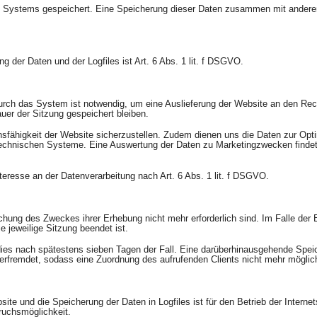
res Systems gespeichert. Eine Speicherung dieser Daten zusammen mit ande
 der Daten und der Logfiles ist Art. 6 Abs. 1 lit. f DSGVO.
rch das System ist notwendig, um eine Auslieferung der Website an den Rec
uer der Sitzung gespeichert bleiben.
onsfähigkeit der Website sicherzustellen. Zudem dienen uns die Daten zur Opt
nstechnischen Systeme. Eine Auswertung der Daten zu Marketingzwecken find
teresse an der Datenverarbeitung nach Art. 6 Abs. 1 lit. f DSGVO.
ichung des Zweckes ihrer Erhebung nicht mehr erforderlich sind. Im Falle der
ie jeweilige Sitzung beendet ist.
 dies nach spätestens sieben Tagen der Fall. Eine darüberhinausgehende Speic
erfremdet, sodass eine Zuordnung des aufrufenden Clients nicht mehr möglich
ite und die Speicherung der Daten in Logfiles ist für den Betrieb der Internet
ruchsmöglichkeit.