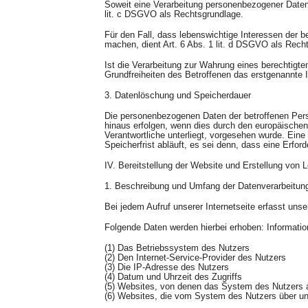
Soweit eine Verarbeitung personenbezogener Daten zu
lit. c DSGVO als Rechtsgrundlage.
Für den Fall, dass lebenswichtige Interessen der b
machen, dient Art. 6 Abs. 1 lit. d DSGVO als Rech
Ist die Verarbeitung zur Wahrung eines berechtigt
Grundfreiheiten des Betroffenen das erstgenannte In
3. Datenlöschung und Speicherdauer
Die personenbezogenen Daten der betroffenen Pers
hinaus erfolgen, wenn dies durch den europäischen
Verantwortliche unterliegt, vorgesehen wurde. Ein
Speicherfrist abläuft, es sei denn, dass eine Erfor
IV. Bereitstellung der Website und Erstellung von L
1. Beschreibung und Umfang der Datenverarbeitun
Bei jedem Aufruf unserer Internetseite erfasst u
Folgende Daten werden hierbei erhoben: Informati
(1) Das Betriebssystem des Nutzers
(2) Den Internet-Service-Provider des Nutzers
(3) Die IP-Adresse des Nutzers
(4) Datum und Uhrzeit des Zugriffs
(5) Websites, von denen das System des Nutzers au
(6) Websites, die vom System des Nutzers über u