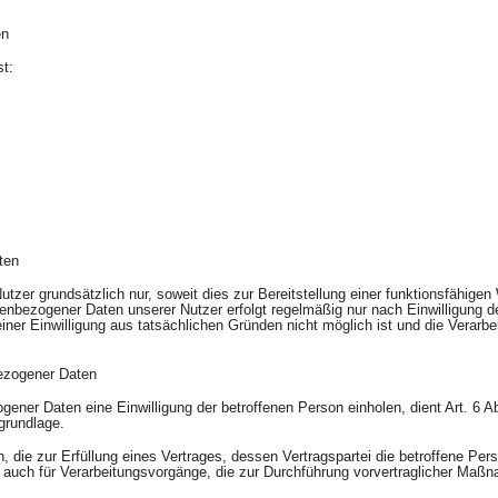
en
st:
ten
zer grundsätzlich nur, soweit dies zur Bereitstellung einer funktionsfähigen
onenbezogener Daten unserer Nutzer erfolgt regelmäßig nur nach Einwilligung 
einer Einwilligung aus tatsächlichen Gründen nicht möglich ist und die Verarb
bezogener Daten
ner Daten eine Einwilligung der betroffenen Person einholen, dient Art. 6 Abs
grundlage.
ie zur Erfüllung eines Vertrages, dessen Vertragspartei die betroffene Person i
 auch für Verarbeitungsvorgänge, die zur Durchführung vorvertraglicher Maßna