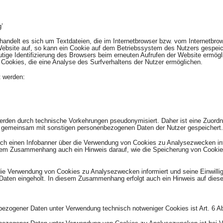
’
andelt es sich um Textdateien, die im Internetbrowser bzw. vom Internetb
Website auf, so kann ein Cookie auf dem Betriebssystem des Nutzers gespeic
eutige Identifizierung des Browsers beim erneuten Aufrufen der Website ermögl
Cookies, die eine Analyse des Surfverhaltens der Nutzer ermöglichen.
t werden:
erden durch technische Vorkehrungen pseudonymisiert. Daher ist eine Zuord
t gemeinsam mit sonstigen personenbezogenen Daten der Nutzer gespeichert.
rch einen Infobanner über die Verwendung von Cookies zu Analysezwecken inf
esem Zusammenhang auch ein Hinweis darauf, wie die Speicherung von Cookie
die Verwendung von Cookies zu Analysezwecken informiert und seine Einwillig
en eingeholt. In diesem Zusammenhang erfolgt auch ein Hinweis auf diese
bezogener Daten unter Verwendung technisch notweniger Cookies ist Art. 6 Ab