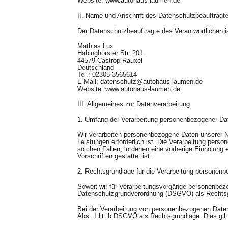
Website:
www.autohaus-laumen.de
II. Name und Anschrift des Datenschutzbeauftragt
Der Datenschutzbeauftragte des Verantwortlichen i
Mathias Lux
Habinghorster Str. 201
44579 Castrop-Rauxel
Deutschland
Tel.: 02305 3565614
E-Mail:
datenschutz@autohaus-laumen.de
Website:
www.autohaus-laumen.de
III. Allgemeines zur Datenverarbeitung
1. Umfang der Verarbeitung personenbezogener Da
Wir verarbeiten personenbezogene Daten unserer Nut
Leistungen erforderlich ist. Die Verarbeitung pers
solchen Fällen, in denen eine vorherige Einholung 
Vorschriften gestattet ist.
2. Rechtsgrundlage für die Verarbeitung personen
Soweit wir für Verarbeitungsvorgänge personenbezoge
Datenschutzgrundverordnung (DSGVO) als Rechts
Bei der Verarbeitung von personenbezogenen Daten, d
Abs. 1 lit. b DSGVO als Rechtsgrundlage. Dies gilt