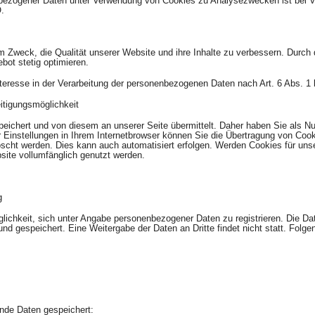
nbezogener Daten unter Verwendung von Cookies zu Analysezwecken ist bei Vo
O.
 Zweck, die Qualität unserer Website und ihre Inhalte zu verbessern. Durch d
bot stetig optimieren.
nteresse in der Verarbeitung der personenbezogenen Daten nach Art. 6 Abs. 1 
itigungsmöglichkeit
chert und von diesem an unserer Seite übermittelt. Daher haben Sie als Nutz
Einstellungen in Ihrem Internetbrowser können Sie die Übertragung von Cook
öscht werden. Dies kann auch automatisiert erfolgen. Werden Cookies für uns
site vollumfänglich genutzt werden.
g
öglichkeit, sich unter Angabe personenbezogener Daten zu registrieren. Die Da
nd gespeichert. Eine Weitergabe der Daten an Dritte findet nicht statt. Fo
ende Daten gespeichert: