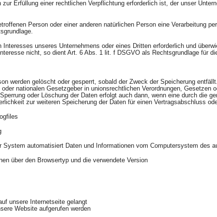
r Erfüllung einer rechtlichen Verpflichtung erforderlich ist, der unser Untern
etroffenen Person oder einer anderen natürlichen Person eine Verarbeitung p
tsgrundlage.
en Interesses unseres Unternehmens oder eines Dritten erforderlich und überw
teresse nicht, so dient Art. 6 Abs. 1 lit. f DSGVO als Rechtsgrundlage für di
on werden gelöscht oder gesperrt, sobald der Zweck der Speicherung entfällt
 oder nationalen Gesetzgeber in unionsrechtlichen Verordnungen, Gesetzen od
e Sperrung oder Löschung der Daten erfolgt auch dann, wenn eine durch die 
derlichkeit zur weiteren Speicherung der Daten für einen Vertragsabschluss ode
ogfiles
g
nser System automatisiert Daten und Informationen vom Computersystem des a
onen über den Browsertyp und die verwendete Version
f unsere Internetseite gelangt
nsere Website aufgerufen werden