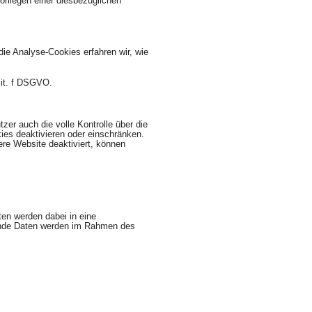
rliegen einer diesbezüglichen
ie Analyse-Cookies erfahren wir, wie
lit. f DSGVO.
er auch die volle Kontrolle über die
ies deaktivieren oder einschränken.
ere Website deaktiviert, können
ten werden dabei in eine
lgende Daten werden im Rahmen des